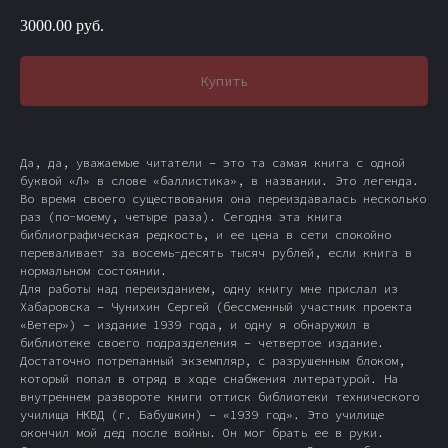
3000.00
руб.
Купить
Да, да, уважаемые читатели – это та самая книга с одной
буквой «Л» в слове «баллистика», в названии. Это легенда.
Во время своего существования она переиздавалась несколько
раз (по-моему, четыре раза). Сегодня эта книга
библиографическая редкость, и ее цена в сети спокойно
переваливает за восемь-десять тысяч рублей, если книга в
нормальном состоянии.
Для работы над переизданием, одну книгу мне прислал из
Хабаровска – Чунихин Сергей (бессменный участник проекта
«Ветер») – издание 1939 года, и одну я обнаружил в
библиотеке своего подразделения – четвертое издание.
Достаточно потрепанный экземпляр, с разрушенным блоком,
который попал в отряд в ходе снабжения литературой. На
внутреннем развороте книги оттиск библиотеки технического
училища НКВД (г. Бабушкин) – «1939 год». Это училище
окончил мой дед после войны. Он мог брать ее в руки.