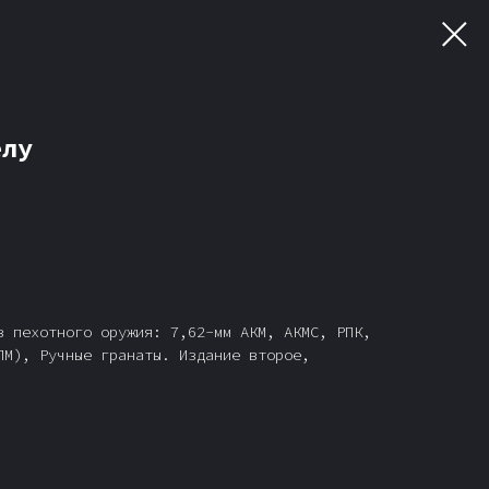
елу
з пехотного оружия: 7,62-мм АКМ, АКМС, РПК,
ПМ), Ручные гранаты. Издание второе,