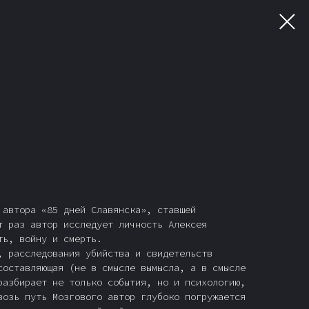
 автора «85 дней Славянска», ставшей
т раз автор исследует личность Алексея
ть, войну и смерть.
, расследования убийства и свидетельств
составляющая (не в смысле вымысла, а в смысле
разбирает не только события, но и психологию,
возь путь Мозгового автор глубоко погружается