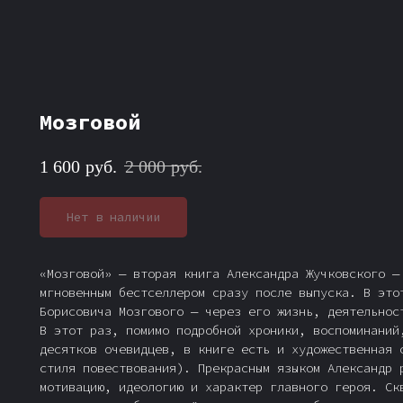
Мозговой
1 600
руб.
2 000
руб.
Нет в наличии
«Мозговой»
— вторая книга Александра Жучковского —
мгновенным бестселлером сразу после выпуска. В это
Борисовича Мозгового — через его жизнь, деятельнос
В этот раз, помимо подробной хроники, воспоминаний
десятков очевидцев, в книге есть и художественная 
стиля повествования). Прекрасным языком Александр 
мотивацию, идеологию и характер главного героя. Ск