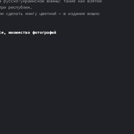
а русско-украинской войны: такие как взятие
три республик.
ли сделать книгу цветной — в издание вошло
се, множество фотографий