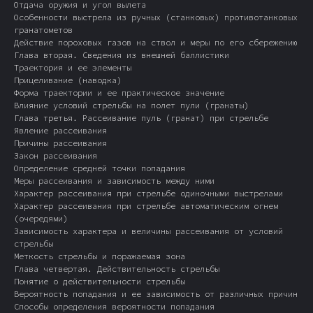
Отдача оружия и угол вылета
Особенности выстрела из ручных (станковых) противотанковых
гранатометов
Действие пороховых газов на ствол и меры по его сбережению
Глава вторая. Сведения из внешней баллистики
Траектория и ее элементы
Прицеливание (наводка)
Форма траектории и ее практическое значение
Влияние условий стрельбы на полет пули (гранаты)
Глава третья. Рассеивание пуль (гранат) при стрельбе
Явление рассеивания
Причины рассеивания
Закон рассеивания
Определение средней точки попадания
Меры рассеивания и зависимость между ними
Характер рассеивания при стрельбе одиночными выстрелами
Характер рассеивания при стрельбе автоматическим огнем
(очередями)
Зависимость характера и величины рассеивания от условий
стрельбы
Меткость стрельбы и поражаемая зона
Глава четвертая. Действительность стрельбы
Понятие о действительности стрельбы
Вероятность попадания и ее зависимость от различных причин
Способы определения вероятности попадания