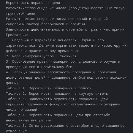
Вероятность поражения цели
Математическое ожидание числа (процента) пораженных фигур
групповой цели
Математическое ожидание числа попаданий и средний
ожидаемый расход боеприпасов и времени
Зависимость действительности стрельбы от различных причин
Приложения:
I. Сведения о взрывчатых веществах. Взрыв и его
характеристика. Деление взрывчатых веществ по характеру их
действия и практическому применению
2. Мера измерения углов - тысячная
3. Обоснование правил проверки боя стрелкового оружия и
приведения его к нормальному бою
4. Таблицы значений вероятности попадания и поражения
цели, размеры целей и срединные ошибки подготовки исходных
данных
Таблица 1. Вероятности попадания в полосу
Таблица 2. Вероятности попадания в круглую мишень
Таблица 3. Зависимость вероятности поражения цели
(процента пораженных фигур) от математического ожидания
числа попаданий
Таблица 4. Вероятность поражения цели при стрельбе
несколькими выстрелами
Таблица 5. Сетка рассеивания с масштабом в одно срединное
отклонение